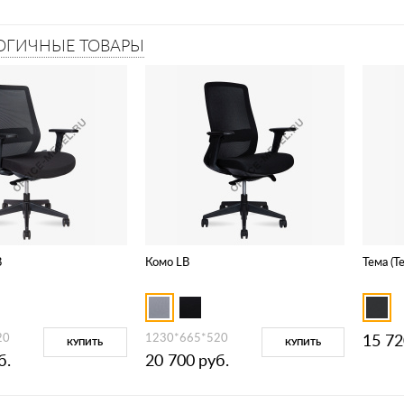
ОГИЧНЫЕ ТОВАРЫ
B
Комо LB
Тема (T
20
1230*665*520
15 72
КУПИТЬ
КУПИТЬ
б.
20 700
руб.