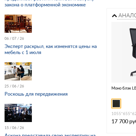
закона о платформенной экономике
АНАЛ
06 / 07 / 26
Эксперт раскрыл, как изменятся цены на
мебель с 1 июля
25 / 06 / 26
Моно блэк L
Роскошь для передвижения
1055*655*6
17 700
ру
15 / 06 / 26
Аскона представила свою экспертизу на