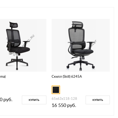
ema)
Скилл (Skill) 6245A
0
руб.
65х63х118-128
КУПИТЬ
КУПИТЬ
16 550
руб.