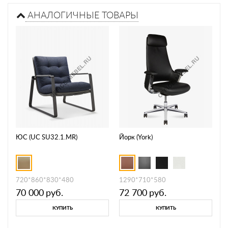
АНАЛОГИЧНЫЕ ТОВАРЫ
ЮС (UC SU32.1.MR)
Йорк (York)
720*860*830*480
1290*710*580
70 000
руб.
72 700
руб.
КУПИТЬ
КУПИТЬ