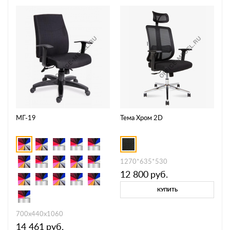
МГ-19
Тема Хром 2D
1270*635*530
12 800
руб.
КУПИТЬ
700х440х1060
14 461
руб.