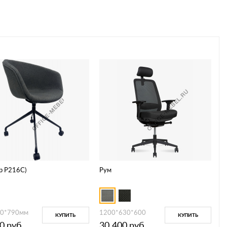
p P216C)
Рум
40*790мм
1200*630*600
КУПИТЬ
КУПИТЬ
0
руб.
30 400
руб.