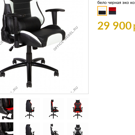
бело черная эко к
29 900