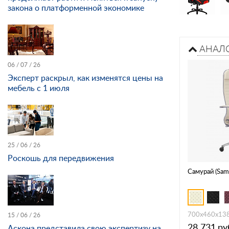
закона о платформенной экономике
АНАЛ
06 / 07 / 26
Эксперт раскрыл, как изменятся цены на
мебель с 1 июля
25 / 06 / 26
Роскошь для передвижения
Самурай (Samu
700х460х13
15 / 06 / 26
28 731
ру
Аскона представила свою экспертизу на