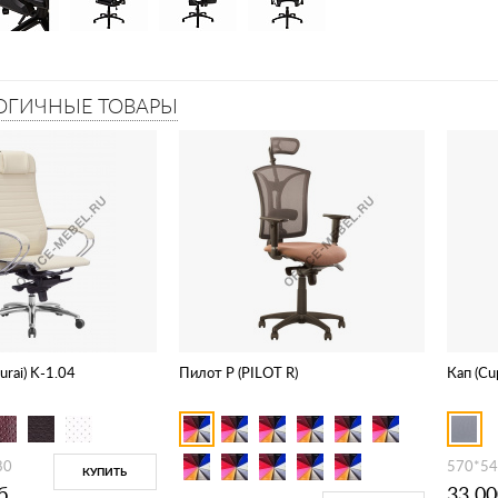
ОГИЧНЫЕ ТОВАРЫ
rai) K-1.04
Пилот Р (PILOT R)
Кап (Cu
80
570*5
КУПИТЬ
б.
33 00