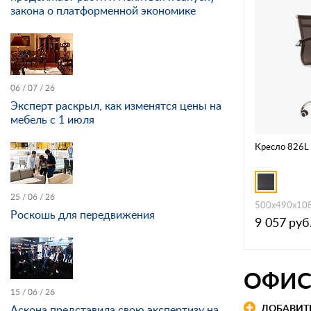
закона о платформенной экономике
06 / 07 / 26
Эксперт раскрыл, как изменятся цены на
мебель с 1 июля
Кресло 826L
25 / 06 / 26
500x490x10
Роскошь для передвижения
9 057
руб
ОФИС
15 / 06 / 26
ДОБАВИТ
Аскона представила свою экспертизу на