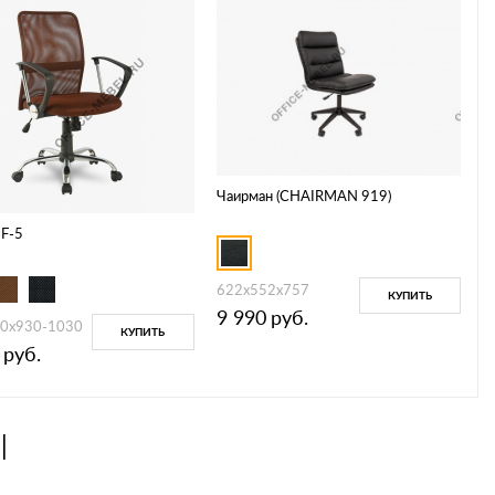
Чаирман (CHAIRMAN 919)
F-5
622х552х757
КУПИТЬ
9 990
руб.
0x930-1030
КУПИТЬ
руб.
Ы