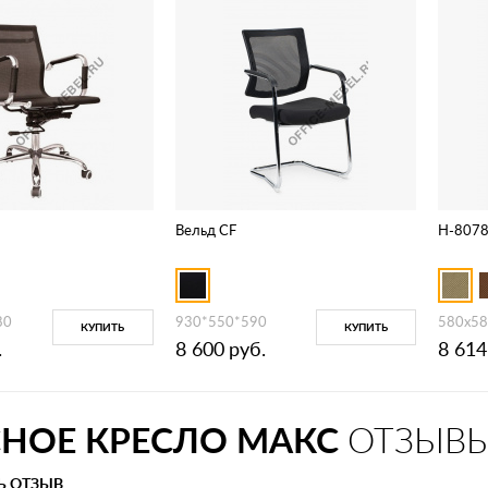
Вельд CF
H-8078
80
930*550*590
580x58
КУПИТЬ
КУПИТЬ
.
8 600
руб.
8 614
НОЕ КРЕСЛО МАКС
ОТЗЫВ
Ь ОТЗЫВ