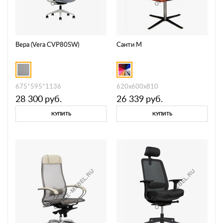
Вера (Vera CVP80SW)
Санти М
675*595*1136
620x600x810
28 300
руб.
26 339
руб.
КУПИТЬ
КУПИТЬ