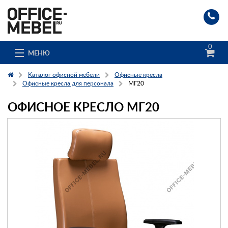
0
МЕНЮ
Каталог офисной мебели
Офисные кресла
Офисные кресла для персонала
МГ20
ОФИСНОЕ КРЕСЛО МГ20
Каталог
О компании
Доставка и сборка
Гос. заказчикам
Клиенты
Заказ каталога