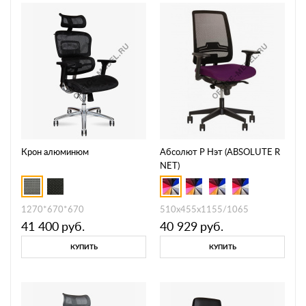
Крон алюминюм
Абсолют Р Нэт (ABSOLUTE R
NET)
1270*670*670
510х455х1155/1065
41 400
руб.
40 929
руб.
КУПИТЬ
КУПИТЬ