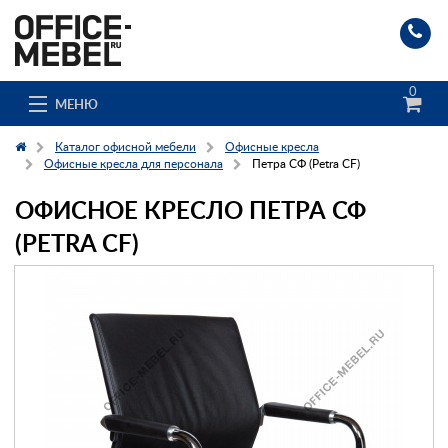
0
МЕНЮ
Каталог офисной мебели
Офисные кресла
Офисные кресла для персонала
Петра СФ (Petra CF)
ОФИСНОЕ КРЕСЛО ПЕТРА СФ
Каталог
(PETRA CF)
О компании
Доставка и сборка
Гос. заказчикам
Клиенты
Заказ каталога