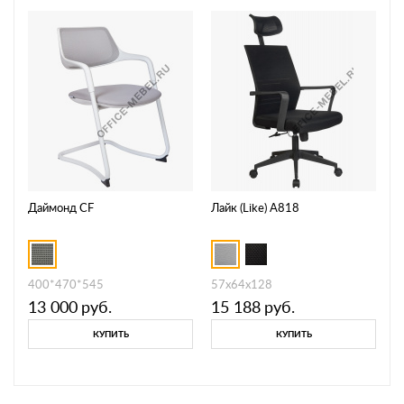
Даймонд CF
Лайк (Like) A818
400*470*545
57х64х128
13 000
руб.
15 188
руб.
КУПИТЬ
КУПИТЬ