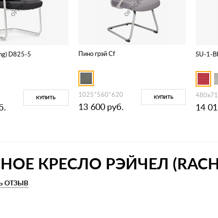
Пино грэй Cf
ing) D825-5
SU-1-B
1025*560*620
480x71
КУПИТЬ
КУПИТЬ
13 600
руб.
б.
14 01
НОЕ КРЕСЛО РЭЙЧЕЛ (RACH
Ь ОТЗЫВ