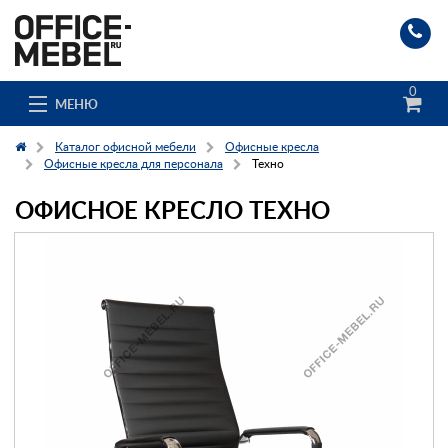
0
МЕНЮ
Каталог офисной мебели
Офисные кресла
Офисные кресла для персонала
Техно
ОФИСНОЕ КРЕСЛО ТЕХНО
Каталог
О компании
Доставка и сборка
Гос. заказчикам
Клиенты
Заказ каталога