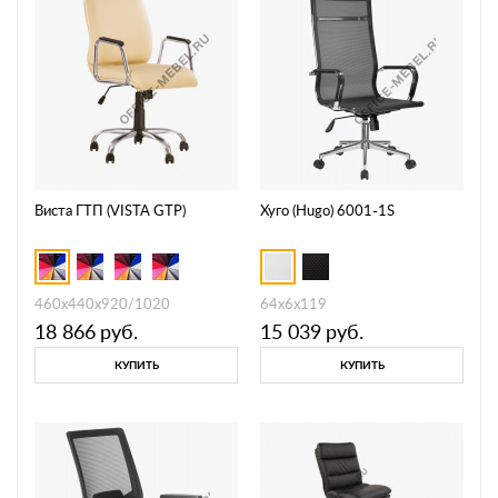
Виста ГТП (VISTA GTP)
Хуго (Hugo) 6001-1S
460х440х920/1020
64х6х119
18 866
руб.
15 039
руб.
КУПИТЬ
КУПИТЬ