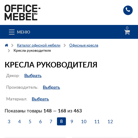
0
МЕНЮ
Каталог офисной мебели
Офисные кресла
Кресла руководителя
КРЕСЛА РУКОВОДИТЕЛЯ
Каталог
Декор:
Выбрать
О компании
Производитель:
Выбрать
Доставка и сборка
Материал:
Выбрать
Гос. заказчикам
Показаны товары
148
—
168
из
463
Клиенты
8
3
4
5
6
7
9
10
11
12
Заказ каталога