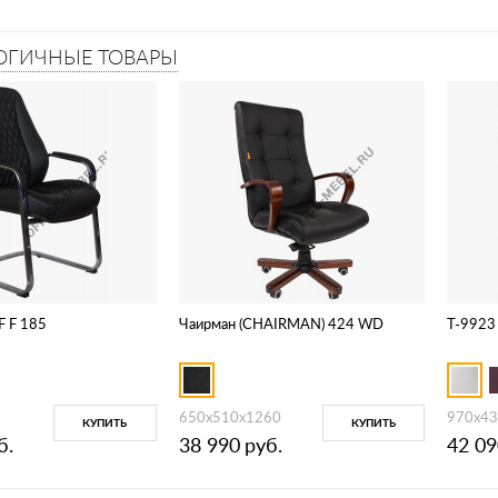
ОГИЧНЫЕ ТОВАРЫ
F F 185
Чаирман (CHAIRMAN) 424 WD
T-9923
650х510х1260
970х43
КУПИТЬ
КУПИТЬ
б.
38 990
руб.
42 09