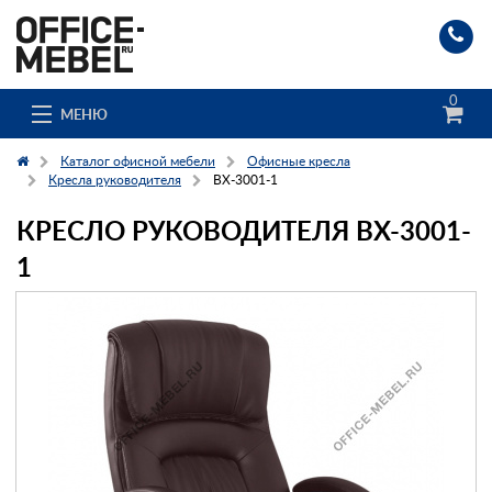
0
МЕНЮ
Каталог офисной мебели
Офисные кресла
Кресла руководителя
BX-3001-1
КРЕСЛО РУКОВОДИТЕЛЯ BX-3001-
Каталог
1
О компании
Доставка и сборка
Гос. заказчикам
Клиенты
Заказ каталога