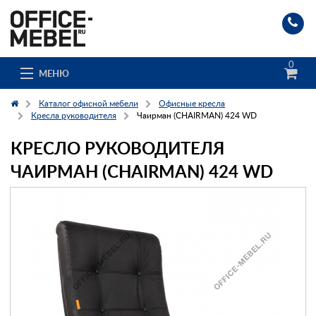
0
МЕНЮ
Каталог офисной мебели
Офисные кресла
Кресла руководителя
Чаирман (CHAIRMAN) 424 WD
КРЕСЛО РУКОВОДИТЕЛЯ
Каталог
ЧАИРМАН (CHAIRMAN) 424 WD
О компании
Доставка и сборка
Гос. заказчикам
Клиенты
Заказ каталога