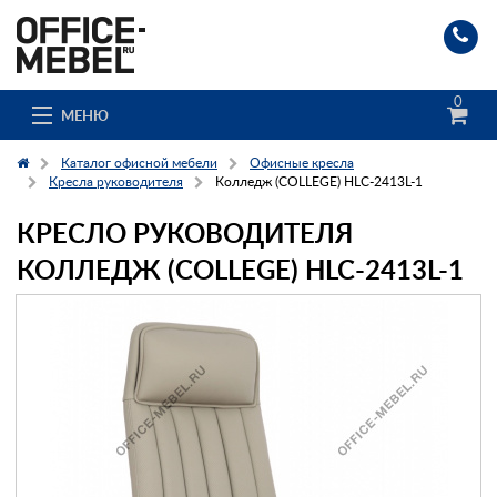
0
МЕНЮ
Каталог офисной мебели
Офисные кресла
Кресла руководителя
Колледж (COLLEGE) HLC-2413L-1
КРЕСЛО РУКОВОДИТЕЛЯ
Каталог
КОЛЛЕДЖ (COLLEGE) HLC-2413L-1
О компании
Доставка и сборка
Гос. заказчикам
Клиенты
Заказ каталога