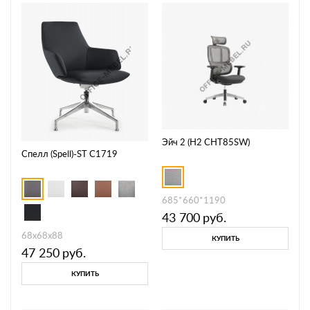
Эйч 2 (H2 CHT85SW)
Спелл (Spell)-ST С1719
685*660*1190
43 700
руб.
68х68х88
КУПИТЬ
47 250
руб.
КУПИТЬ