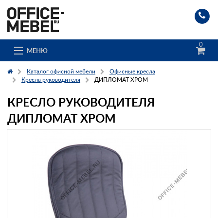
0
МЕНЮ
Каталог офисной мебели
Офисные кресла
Кресла руководителя
ДИПЛОМАТ ХРОМ
КРЕСЛО РУКОВОДИТЕЛЯ
Каталог
ДИПЛОМАТ ХРОМ
О компании
Доставка и сборка
Гос. заказчикам
Клиенты
Заказ каталога