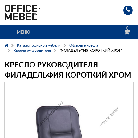
0
МЕНЮ
Каталог офисной мебели
Офисные кресла
Кресла руководителя
ФИЛАДЕЛЬФИЯ КОРОТКИЙ ХРОМ
КРЕСЛО РУКОВОДИТЕЛЯ
Каталог
ФИЛАДЕЛЬФИЯ КОРОТКИЙ ХРОМ
О компании
Доставка и сборка
Гос. заказчикам
Клиенты
Заказ каталога