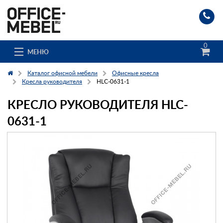
0
МЕНЮ
Каталог офисной мебели
Офисные кресла
Кресла руководителя
HLC-0631-1
КРЕСЛО РУКОВОДИТЕЛЯ HLC-
Каталог
0631-1
О компании
Доставка и сборка
Гос. заказчикам
Клиенты
Заказ каталога