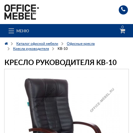
0
МЕНЮ
Каталог офисной мебели
Офисные кресла
Кресла руководителя
KB-10
КРЕСЛО РУКОВОДИТЕЛЯ KB-10
Каталог
О компании
Доставка и сборка
Гос. заказчикам
Клиенты
Заказ каталога