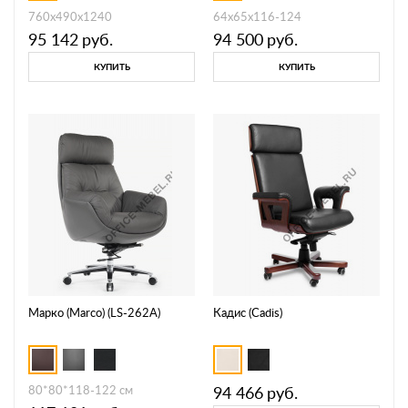
760х490х1240
64х65х116-124
95 142
руб.
94 500
руб.
КУПИТЬ
КУПИТЬ
Марко (Marco) (LS-262A)
Кадис (Cadis)
80*80*118-122 см
94 466
руб.