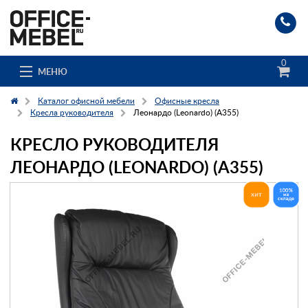
0
МЕНЮ
Каталог офисной мебели
Офисные кресла
Кресла руководителя
Леонардо (Leonardo) (A355)
КРЕСЛО РУКОВОДИТЕЛЯ
Каталог
ЛЕОНАРДО (LEONARDO) (A355)
О компании
Доставка и сборка
Гос. заказчикам
Клиенты
Заказ каталога