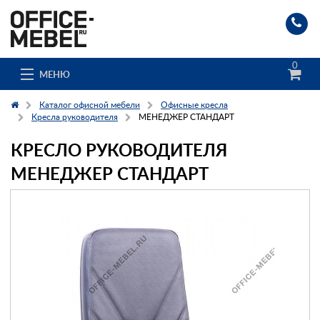
0
МЕНЮ
Каталог офисной мебели
Офисные кресла
Кресла руководителя
МЕНЕДЖЕР СТАНДАРТ
КРЕСЛО РУКОВОДИТЕЛЯ
Каталог
МЕНЕДЖЕР СТАНДАРТ
О компании
Доставка и сборка
Гос. заказчикам
Клиенты
Заказ каталога