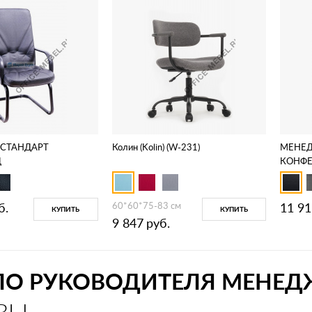
СТАНДАРТ
Колин (Kolin) (W-231)
МЕНЕД
Ц
КОНФ
б.
60*60*75-83 см
11 91
КУПИТЬ
КУПИТЬ
9 847
руб.
ЛО РУКОВОДИТЕЛЯ МЕНЕД
ВЫ