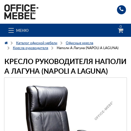
0
МЕНЮ
Каталог офисной мебели
Офисные кресла
Кресла руководителя
Наполи А Лагуна (NAPOLI A LAGUNA)
КРЕСЛО РУКОВОДИТЕЛЯ НАПОЛИ
Каталог
А ЛАГУНА (NAPOLI A LAGUNA)
О компании
Доставка и сборка
Гос. заказчикам
Клиенты
Заказ каталога