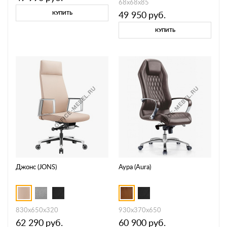
68х68х85
49 950
руб.
КУПИТЬ
КУПИТЬ
Джонс (JONS)
Аура (Aura)
830х650х320
930x370x650
62 290
руб.
60 900
руб.