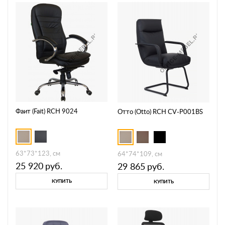
Фаит (Fait) RCH 9024
Отто (Otto) RCH CV-P001BS
63*73*123, см
64*74*109, см
25 920
руб.
29 865
руб.
КУПИТЬ
КУПИТЬ