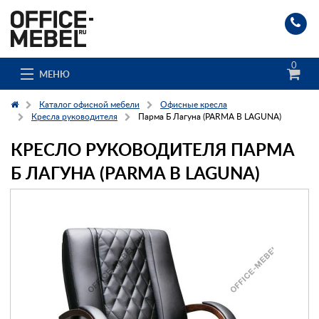
0
МЕНЮ
Каталог офисной мебели
Офисные кресла
Кресла руководителя
Парма Б Лагуна (PARMA B LAGUNA)
КРЕСЛО РУКОВОДИТЕЛЯ ПАРМА
Каталог
Б ЛАГУНА (PARMA B LAGUNA)
О компании
Доставка и сборка
Гос. заказчикам
Клиенты
Заказ каталога