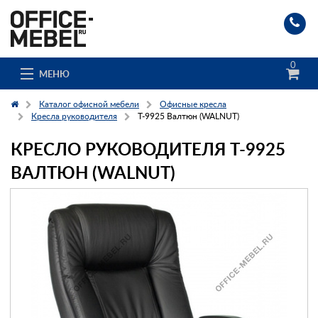
0
МЕНЮ
Каталог офисной мебели
Офисные кресла
Кресла руководителя
T-9925 Валтюн (WALNUT)
КРЕСЛО РУКОВОДИТЕЛЯ T-9925
Каталог
ВАЛТЮН (WALNUT)
О компании
Доставка и сборка
Гос. заказчикам
Клиенты
Заказ каталога