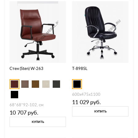
Стен (Sten) W-263
T-898SL
600х475х1100
11 029
руб.
68*68*92-102, см
10 707
руб.
КУПИТЬ
КУПИТЬ