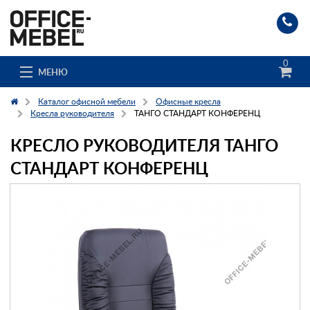
0
МЕНЮ
Каталог офисной мебели
Офисные кресла
Кресла руководителя
ТАНГО СТАНДАРТ КОНФЕРЕНЦ
КРЕСЛО РУКОВОДИТЕЛЯ ТАНГО
Каталог
СТАНДАРТ КОНФЕРЕНЦ
О компании
Доставка и сборка
Гос. заказчикам
Клиенты
Заказ каталога