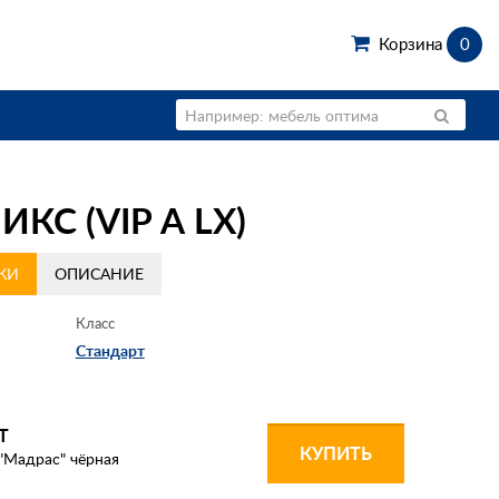
Корзина
0
С (VIP А LX)
КИ
ОПИСАНИЕ
Класс
Стандарт
Т
КУПИТЬ
"Мадрас" чёрная