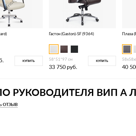
ard)
Гастон (Gaston)-SF (9364)
Плаза (
б.
58*51*97 см
58х58х
КУПИТЬ
КУПИТЬ
33 750
руб.
40 50
О РУКОВОДИТЕЛЯ ВИП А ЛИ
Ь ОТЗЫВ