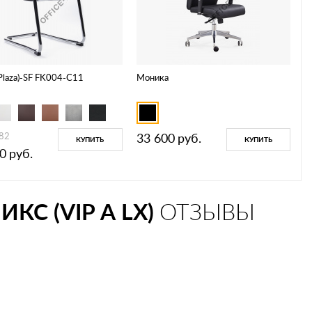
Plaza)-SF FK004-С11
Моника
82
33 600
руб.
КУПИТЬ
КУПИТЬ
0
руб.
КС (VIP А LX)
ОТЗЫВЫ