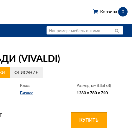
Корзина
0
И (VIVALDI)
КИ
ОПИСАНИЕ
Класс
Размер, мм (ШхГхВ)
Бизнес
1280 x 780 x 740
Т
КУПИТЬ