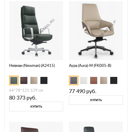
Невман (Newman) (A2415)
Аура (Aura)-M (FK005-В)
64*78*121-129 см
77 490
руб.
80 373
руб.
КУПИТЬ
КУПИТЬ