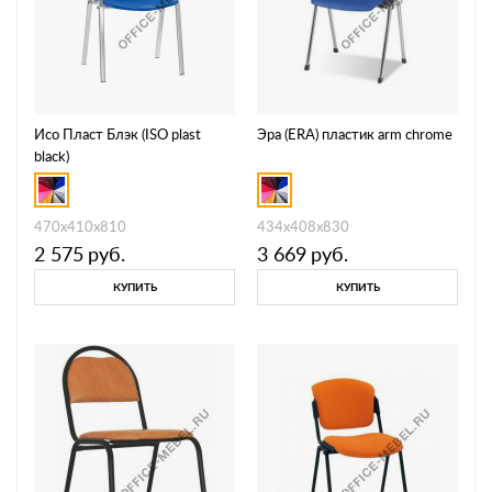
Исо Пласт Блэк (ISO plast
Эра (ERA) пластик arm chrome
black)
470х410х810
434х408х830
2 575
руб.
3 669
руб.
КУПИТЬ
КУПИТЬ