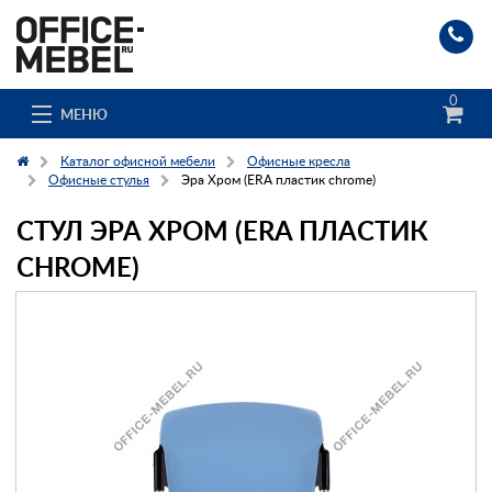
0
МЕНЮ
Каталог офисной мебели
Офисные кресла
Офисные стулья
Эра Хром (ERA пластик chrome)
СТУЛ ЭРА ХРОМ (ERA ПЛАСТИК
Каталог
CHROME)
О компании
Доставка и сборка
Гос. заказчикам
Клиенты
Заказ каталога