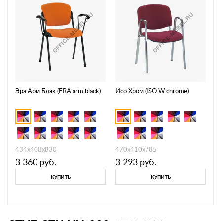
Эра Арм Блэк (ERA arm black)
Исо Хром (ISO W chrome)
434x408x830
470х410х785
3 360
руб.
3 293
руб.
КУПИТЬ
КУПИТЬ