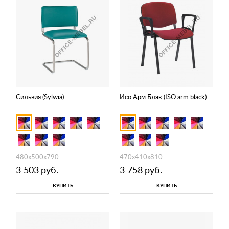
Сильвия (Sylwia)
Исо Арм Блэк (ISO arm black)
480x500x790
470х410х810
3 503
руб.
3 758
руб.
КУПИТЬ
КУПИТЬ