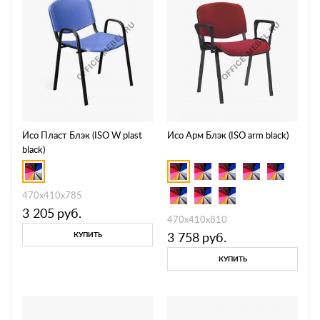
Исо Пласт Блэк (ISO W plast
Исо Арм Блэк (ISO arm black)
black)
470х410х785
3 205
руб.
470х410х810
3 758
руб.
КУПИТЬ
КУПИТЬ