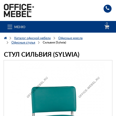
0
МЕНЮ
Каталог офисной мебели
Офисные кресла
Офисные стулья
Сильвия (Sylwia)
СТУЛ СИЛЬВИЯ (SYLWIA)
Каталог
О компании
Доставка и сборка
Гос. заказчикам
Клиенты
Заказ каталога