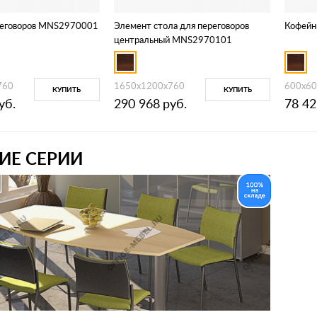
реговоров MNS2970001
Элемент стола для переговоров
Кофейн
центральный MNS2970101
760
1650x1200x760
600x60
КУПИТЬ
КУПИТЬ
уб.
290 968
руб.
78 42
ИЕ СЕРИИ