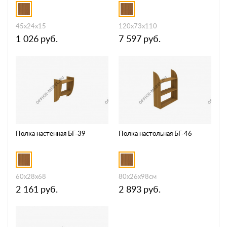
45x24x15
120x73x110
1 026
руб.
7 597
руб.
Полка настенная БГ-39
Полка настольная БГ-46
60x28x68
80x26x98см
2 161
руб.
2 893
руб.