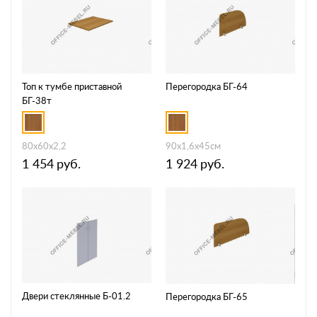
Топ к тумбе приставной
Перегородка БГ-64
БГ-38т
80x60x2,2
90x1,6x45см
1 454
руб.
1 924
руб.
Двери стеклянные Б-01.2
Перегородка БГ-65