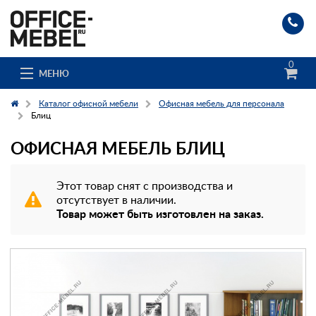
0
МЕНЮ
Каталог офисной мебели
Офисная мебель для персонала
Блиц
ОФИСНАЯ МЕБЕЛЬ БЛИЦ
Каталог
О компании
Этот товар снят с производства и
отсутствует в наличии.
Доставка и сборка
Товар может быть изготовлен на заказ.
Гос. заказчикам
Клиенты
Заказ каталога