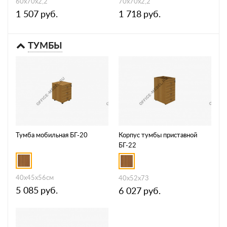
60x70x2,2
70x70x2,2
1 507
руб.
1 718
руб.
ТУМБЫ
Тумба мобильная БГ-20
Корпус тумбы приставной
БГ-22
40x45x56см
40x52x73
5 085
руб.
6 027
руб.