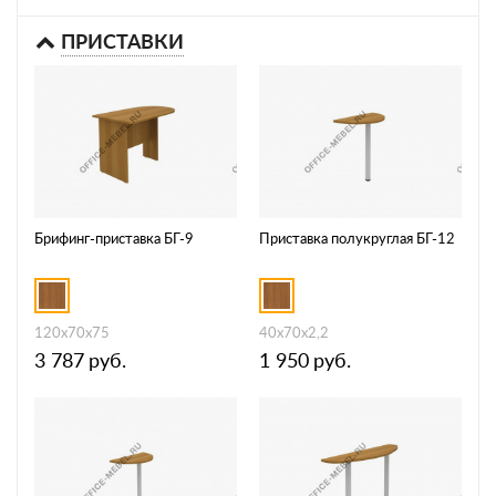
ПРИСТАВКИ
Брифинг-приставка БГ-9
Приставка полукруглая БГ-12
120x70x75
40x70x2,2
3 787
руб.
1 950
руб.