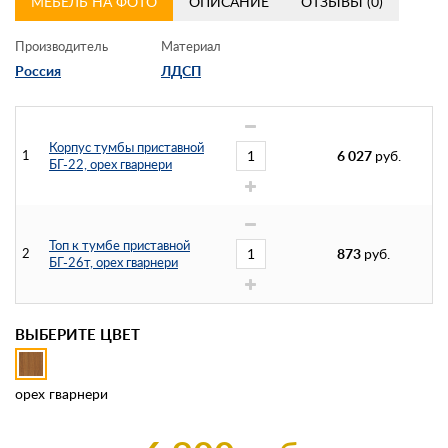
МЕБЕЛЬ НА ФОТО
ОПИСАНИЕ
ОТЗЫВЫ (0)
Производитель
Материал
Россия
ЛДСП
Корпус тумбы приставной
1
6 027
руб.
БГ-22, орех гварнери
Топ к тумбе приставной
2
873
руб.
БГ-26т, орех гварнери
ВЫБЕРИТЕ ЦВЕТ
орех гварнери