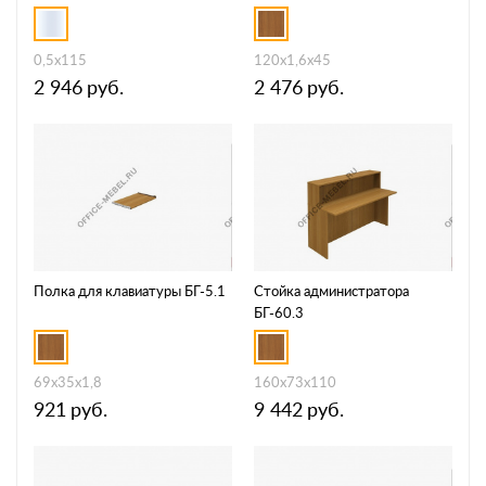
0,5х115
120x1,6x45
2 946
руб.
2 476
руб.
Полка для клавиатуры БГ-5.1
Стойка администратора
БГ-60.3
69x35x1,8
160x73x110
921
руб.
9 442
руб.