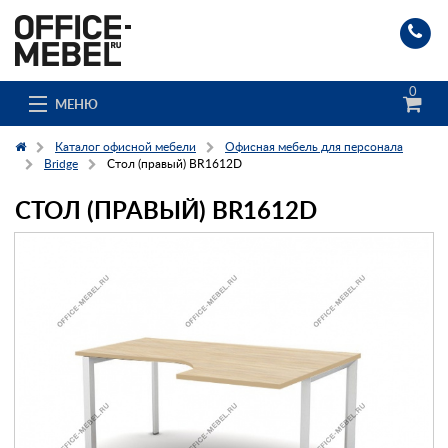
0
МЕНЮ
Каталог офисной мебели
Офисная мебель для персонала
Bridge
Стол (правый) BR1612D
СТОЛ (ПРАВЫЙ) BR1612D
Каталог
О компании
Доставка и сборка
Гос. заказчикам
Клиенты
Заказ каталога