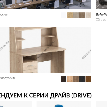
оссия)
Вейв (W
7-20
елоруссия)
НДУЕМ К СЕРИИ ДРАЙВ (DRIVE)