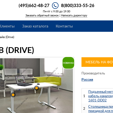
(495)662-48-27
8(800)333-55-26
Пн-пт с 9.00 до 19.00
Заказать обратный звонок
|
Написать директору
Клиенты
Заказ каталога
Контакты
айв (Drive)
 (DRIVE)
МЕБЕЛЬ НА ФО
Производитель
Россия
Подъемный мета
1
кабель-каналом,
1601-DD02
Столешница пря
2
присадкой для 