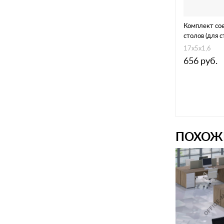
Комплект со
столов (для 
комплекта, ц
17х5х1,6
656
руб.
ПОХОЖ