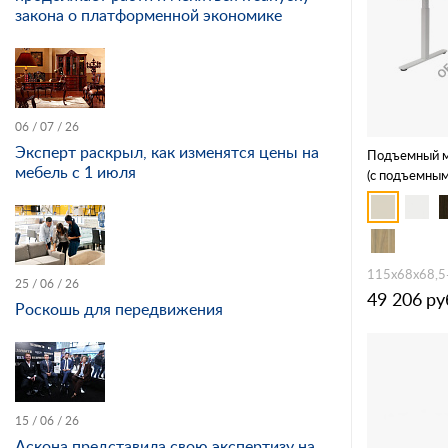
закона о платформенной экономике
06 / 07 / 26
Эксперт раскрыл, как изменятся цены на
Подъемный м
мебель с 1 июля
(с подъемным
столешницы, 
1601-DD02
115х68х68,5
25 / 06 / 26
49 206
ру
Роскошь для передвижения
15 / 06 / 26
Аскона представила свою экспертизу на