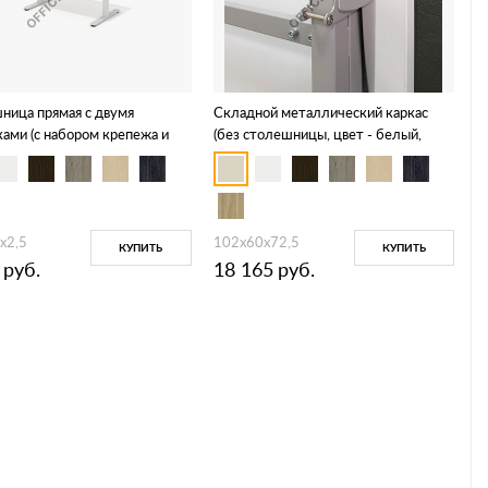
ница прямая с двумя
Складной металлический каркас
ами (с набором крепежа и
(без столешницы, цвет - белый,
ой для подъемного каркаса)
серый, антрацит, черный) DC-1202
4.3
х2,5
102х60х72,5
КУПИТЬ
КУПИТЬ
руб.
18 165
руб.