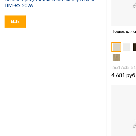
ПМЭФ-2026
ЕЩЕ
Подвес для с
26х17х35-51
4 681
руб