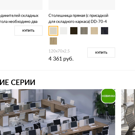
единителей складных
Столешница прямая (с присадкой
стола необходимо два
для складного каркаса) DD-70-4
вет - черный) DD-1
КУПИТЬ
120х70х2,5
КУПИТЬ
4 361
руб.
ИЕ СЕРИИ