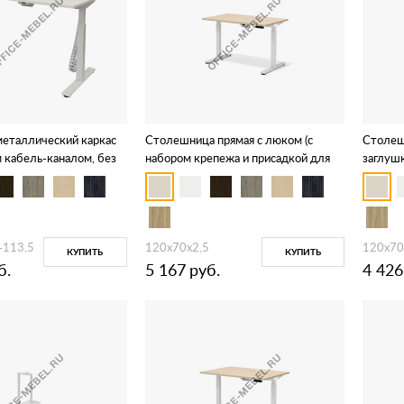
еталлический каркас
Столешница прямая с люком (с
Столеш
 кабель-каналом, без
набором крепежа и присадкой для
заглушк
цвет - белый) DD-
подъемного каркаса) DD-70-4.1
присадк
DD-70-
-113,5
120х70х2,5
120х70
КУПИТЬ
КУПИТЬ
б.
5 167
руб.
4 426