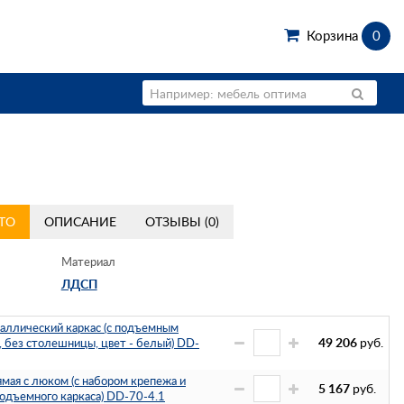
Корзина
0
ТО
ОПИСАНИЕ
ОТЗЫВЫ (0)
Материал
ЛДСП
ллический каркас (с подъемным
49 206
руб.
 без столешницы, цвет - белый) DD-
мая с люком (с набором крепежа и
5 167
руб.
подъемного каркаса) DD-70-4.1