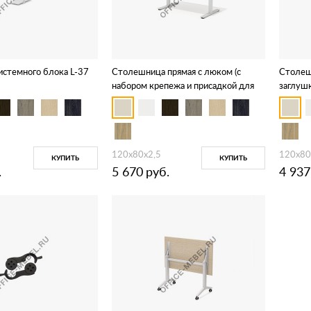
истемного блока L-37
Столешница прямая с люком (с
Столеш
набором крепежа и присадкой для
заглушк
подъемного каркаса) DD-80-4.1
присадк
DD-80-
120х80х2,5
120х80
КУПИТЬ
КУПИТЬ
.
5 670
руб.
4 937