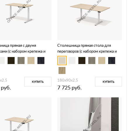
ница прямая с двумя
Столешница прямая стола для
ами (с набором крепежа и
переговоров (с набором крепежа и
ой для подъемного каркаса)
присадкой для подъемного каркаса)
4.3
DD-90-1
х2,5
180х90х2,5
КУПИТЬ
КУПИТЬ
руб.
7 725
руб.