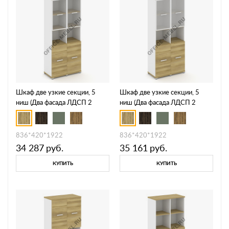
Шкаф две узкие секции, 5
Шкаф две узкие секции, 5
ниш (Два фасада ЛДСП 2
ниш (Два фасада ЛДСП 2
ниши + два фасада стекло
ниши + два фасада стекло
прозрачное в раме, 2 ниши)
белое матовое в раме, 2 ниши)
CN.STU-523 RPB
CN.STU-523 RMB
836*420*1922
836*420*1922
34 287
руб.
35 161
руб.
КУПИТЬ
КУПИТЬ