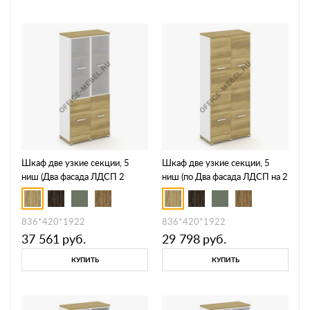
Шкаф две узкие секции, 5
Шкаф две узкие секции, 5
ниш (Два фасада ЛДСП 2
ниш (по Два фасада ЛДСП на 2
ниши + два фасада стекло
и 3 ниши ) CN.STU-522 A
белое матовое в раме, 3 ниши)
CN.STU-522 RMB
836*420*1922
836*420*1922
37 561
руб.
29 798
руб.
КУПИТЬ
КУПИТЬ