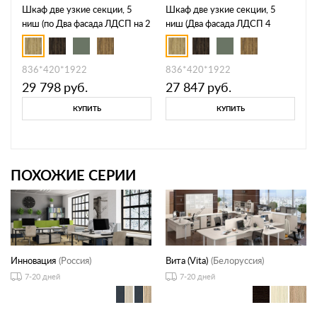
Шкаф две узкие секции, 5
Шкаф две узкие секции, 5
ниш (по Два фасада ЛДСП на 2
ниш (Два фасада ЛДСП 4
и 3 ниши ) CN.STU-525 A
ниши ), CN.STU-526 A
836*420*1922
836*420*1922
29 798
руб.
27 847
руб.
КУПИТЬ
КУПИТЬ
ПОХОЖИЕ СЕРИИ
Инновация
(Россия)
Вита (Vita)
(Белоруссия)
7-20 дней
7-20 дней