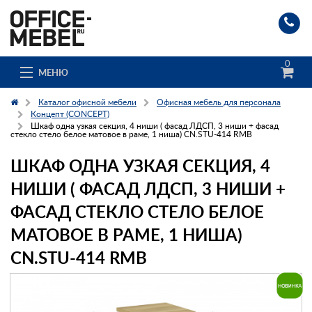
0
МЕНЮ
Каталог офисной мебели
Офисная мебель для персонала
Концепт (CONCEPT)
Шкаф одна узкая секция, 4 ниши ( фасад ЛДСП, 3 ниши + фасад
стекло стело белое матовое в раме, 1 ниша) CN.STU-414 RMB
Каталог
ШКАФ ОДНА УЗКАЯ СЕКЦИЯ, 4
О компании
НИШИ ( ФАСАД ЛДСП, 3 НИШИ +
Доставка и сборка
ФАСАД СТЕКЛО СТЕЛО БЕЛОЕ
МАТОВОЕ В РАМЕ, 1 НИША)
Гос. заказчикам
CN.STU-414 RMB
Клиенты
Заказ каталога