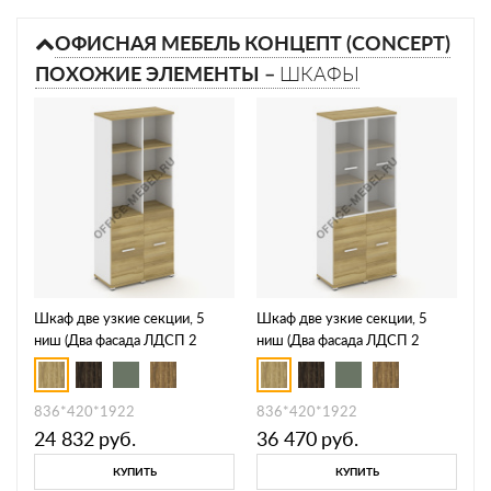
ОФИСНАЯ МЕБЕЛЬ КОНЦЕПТ (CONCEPT)
ПОХОЖИЕ ЭЛЕМЕНТЫ –
ШКАФЫ
Шкаф две узкие секции, 5
Шкаф две узкие секции, 5
ниш (Два фасада ЛДСП 2
ниш (Два фасада ЛДСП 2
ниши) CN.STU-521
ниши + два фасада стекло
прозрачное в раме, 3 ниши)
CN.STU-522 RPB
836*420*1922
836*420*1922
24 832
руб.
36 470
руб.
КУПИТЬ
КУПИТЬ