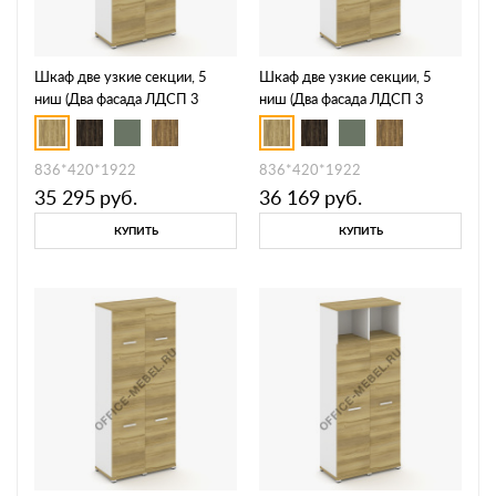
Шкаф две узкие секции, 5
Шкаф две узкие секции, 5
ниш (Два фасада ЛДСП 3
ниш (Два фасада ЛДСП 3
ниши + два фасада стекло
ниши + два фасада стекло
прозрачное в раме, 2 ниши)
белое матовое в раме, 2 ниши)
CN.STU-525 RPB
CN.STU-525 RMB
836*420*1922
836*420*1922
35 295
руб.
36 169
руб.
КУПИТЬ
КУПИТЬ