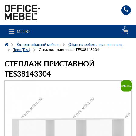
0
МЕНЮ
Каталог офисной мебели
Офисная мебель для персонала
Тесс (Tess)
Стеллаж приставной TES38143304
СТЕЛЛАЖ ПРИСТАВНОЙ
Каталог
TES38143304
О компании
Доставка и сборка
Гос. заказчикам
Клиенты
Заказ каталога