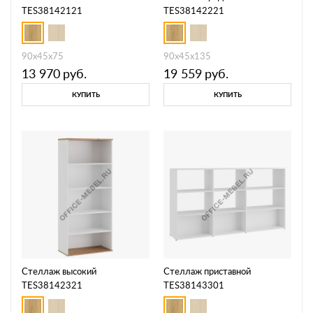
TES38142121
TES38142221
90x45x75
90x45x135
13 970
руб.
19 559
руб.
КУПИТЬ
КУПИТЬ
Стеллаж высокий
Стеллаж приставной
TES38142321
TES38143301