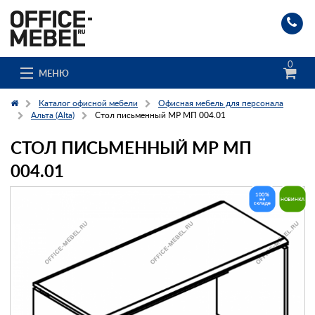
0
МЕНЮ
Каталог офисной мебели
Офисная мебель для персонала
Альта (Alta)
Стол письменный МР МП 004.01
СТОЛ ПИСЬМЕННЫЙ МР МП
Каталог
004.01
О компании
Доставка и сборка
Гос. заказчикам
Клиенты
Заказ каталога