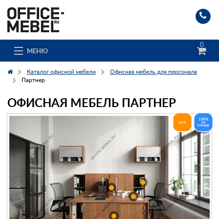
0
МЕНЮ
Каталог офисной мебели
Офисная мебель для персонала
Партнер
ОФИСНАЯ МЕБЕЛЬ ПАРТНЕР
Каталог
О компании
Доставка и сборка
Гос. заказчикам
Клиенты
Заказ каталога