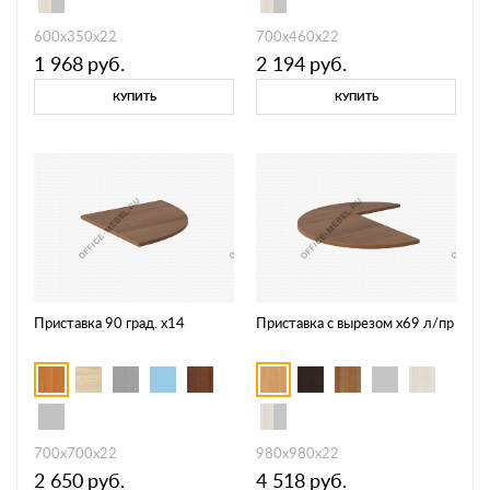
600х350х22
700х460х22
1 968
руб.
2 194
руб.
КУПИТЬ
КУПИТЬ
Приставка 90 град. х14
Приставка с вырезом х69 л/пр
700х700х22
980х980х22
2 650
руб.
4 518
руб.