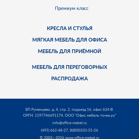
Премиум класс
КРЕСЛА И СТУЛЬЯ
МЯГКАЯ МЕБЕЛЬ ДЛЯ ОФИСА
МЕБЕЛЬ ДЛЯ ПРИЁМНОЙ
МЕБЕЛЬ ДЛЯ ПЕРЕГОВОРНЫХ
РАСПРОДАЖА
БП Румянцево, д. 4, стр. 2, подъезд 16, офис 624-В.
ОРГН: 1197746691174,
ООО "Офис мебель точка ру"
info@office-mebel.ru
(495) 662-48-27
,
8(800)333-55-26
© 2003—2026 www.office-mebel.ru