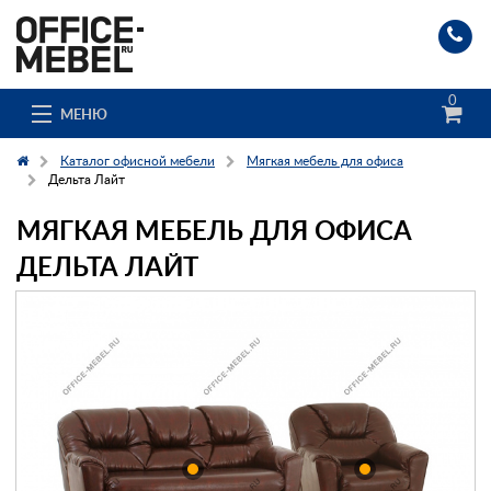
0
МЕНЮ
Каталог офисной мебели
Мягкая мебель для офиса
Дельта Лайт
МЯГКАЯ МЕБЕЛЬ ДЛЯ ОФИСА
Каталог
ДЕЛЬТА ЛАЙТ
О компании
Доставка и сборка
Гос. заказчикам
Клиенты
Заказ каталога