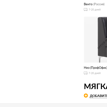
Венто
(Россия)
7-20 дней
Нео (ПрофОфис
7-20 дней
МЯГК
ДОБАВИТ