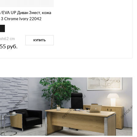
/EVA UP Диван 3мест, кожа
 3 Chrome Ivory 22042
xh62 cm
КУПИТЬ
955
руб.