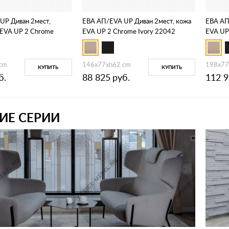
UP Диван 2мест,
ЕВА АП/EVA UP Диван 2мест, кожа
ЕВА АП
EVA UP 2 Chrome
EVA UP 2 Chrome Ivory 22042
EVA UP
Dollaro 501 black
cm
146x77xh62 cm
198x77
КУПИТЬ
КУПИТЬ
б.
88 825
руб.
112 
ИЕ СЕРИИ