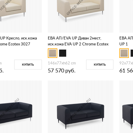
UP Кресло, иск.кожа
ЕВА АП/EVA UP Диван 2мест,
ЕВА АП
rome Ecotex 3027
иск.кожа EVA UP 2 Chrome Ecotex
UP 1
3027
m
146x77xh62 cm
92x77x
КУПИТЬ
КУПИТЬ
б.
57 570
руб.
61 56