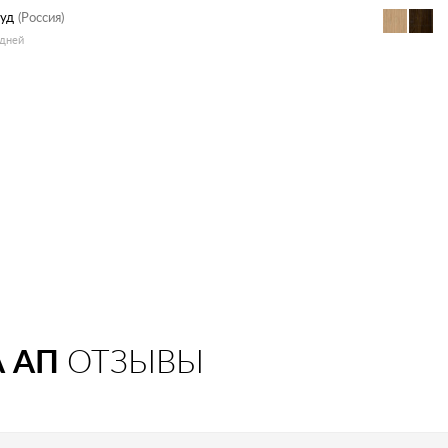
Вуд
(Россия)
 дней
А АП
ОТЗЫВЫ