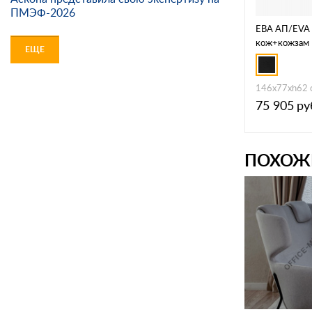
ПМЭФ-2026
ЕВА АП/EVA 
кож+кожзам 
ЕЩЕ
Dakota black 
146x77xh62 
75 905
ру
ПОХОЖ