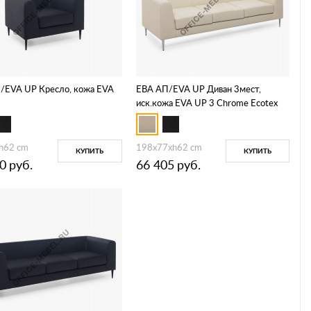
/EVA UP Кресло, кожа EVA
ЕВА АП/EVA UP Диван 3мест,
иск.кожа EVA UP 3 Chrome Ecotex
3027
h62 cm
198x77xh62 cm
КУПИТЬ
КУПИТЬ
0
руб.
66 405
руб.