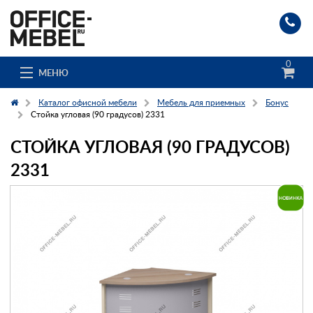
0
МЕНЮ
Каталог офисной мебели
Мебель для приемных
Бонус
Стойка угловая (90 градусов) 2331
СТОЙКА УГЛОВАЯ (90 ГРАДУСОВ)
Каталог
2331
О компании
Доставка и сборка
Гос. заказчикам
Клиенты
Заказ каталога