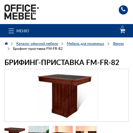
0
МЕНЮ
Каталог офисной мебели
Мебель для приемных
Ферми
Брифинг-приставка FM-FR-82
БРИФИНГ-ПРИСТАВКА FM-FR-82
Каталог
О компании
Доставка и сборка
Гос. заказчикам
Клиенты
Заказ каталога