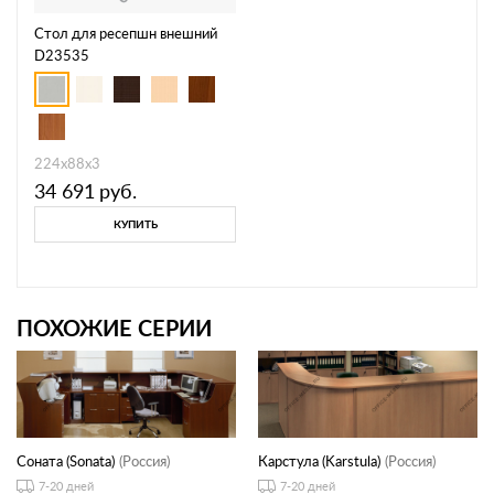
Стол для ресепшн внешний
D23535
224x88x3
34 691
руб.
КУПИТЬ
ПОХОЖИЕ СЕРИИ
Соната (Sonata)
(Россия)
Карстула (Karstula)
(Россия)
7-20 дней
7-20 дней