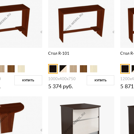
Стол R-101
Стол R
0
1000х400х750
1200х4
КУПИТЬ
КУПИТЬ
.
5 374
руб.
5 871