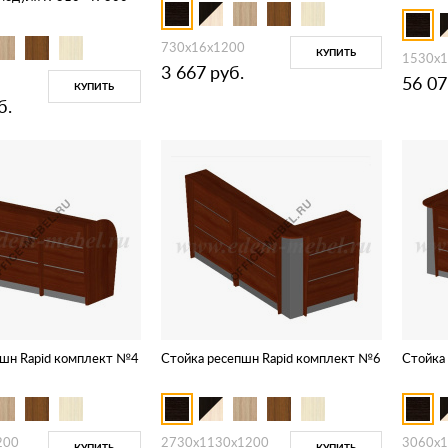
730х16x1200
КУПИТЬ
1530x
3 667
руб.
56 07
КУПИТЬ
б.
пшн Rapid комплект №4
Стойка ресепшн Rapid комплект №6
Стойка
200
2730x1130x1200
3060x
КУПИТЬ
КУПИТЬ