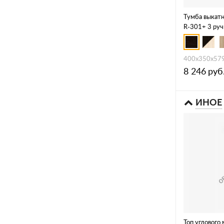
Тумба выкатн
R-301+ 3 руч
400x350x57
8 246
руб
ИНОЕ
Топ углового