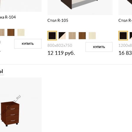
ка R-104
Стол R-105
Стол R
0
КУПИТЬ
800х802х750
1200х8
КУПИТЬ
.
12 119
руб.
16 83
Ы