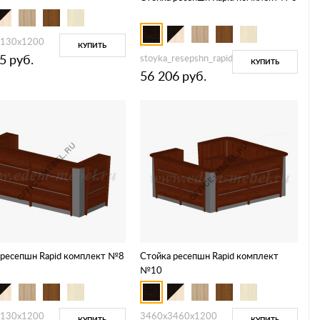
1130x1200
КУПИТЬ
5
руб.
stoyka_resepshn_rapid_komplekt_3_
КУПИТЬ
56 206
руб.
 ресепшн Rapid комплект №8
Стойка ресепшн Rapid комплект
№10
1130x1200
3460x3460x1200
КУПИТЬ
КУПИТЬ