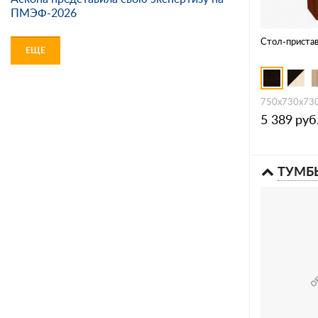
ПМЭФ-2026
Стол-пристав
ЕЩЕ
750х730х73
5 389
руб
ТУМБ