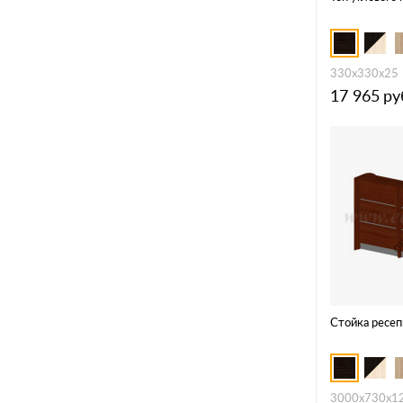
330х330х25
17 965
ру
Стойка ресе
3000x730x1