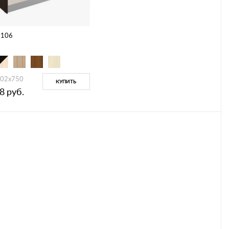
-106
02х750
КУПИТЬ
8
руб.