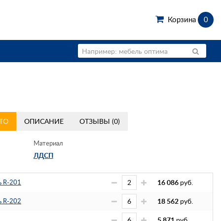
Корзина
0
ТО
ОПИСАНИЕ
ОТЗЫВЫ (0)
Материал
ЛДСП
ь R-201
16 086
руб.
ь R-202
18 562
руб.
5 871
руб.