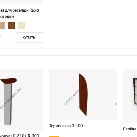
ая для ресепшн Rapid
ки эдем
9
КУПИТЬ
.
Терминатор R-400
Стойка
 модуля R-310+ R-300