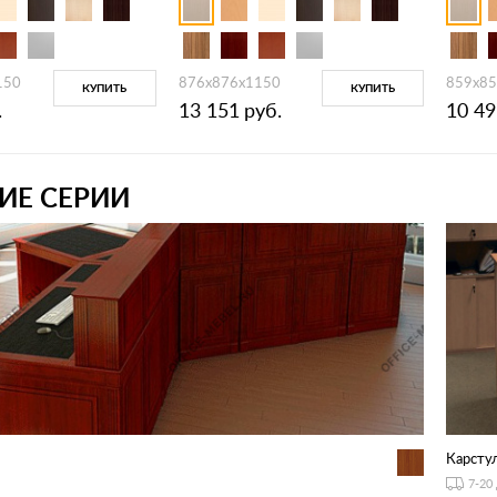
150
876x876x1150
859x85
КУПИТЬ
КУПИТЬ
.
13 151
руб.
10 49
ИЕ СЕРИИ
Карстул
7-20