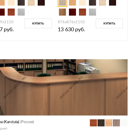
9x1150
876x876x1150
КУПИТЬ
КУПИТЬ
7
руб.
13 630
руб.
а (Karstula)
(Россия)
 дней