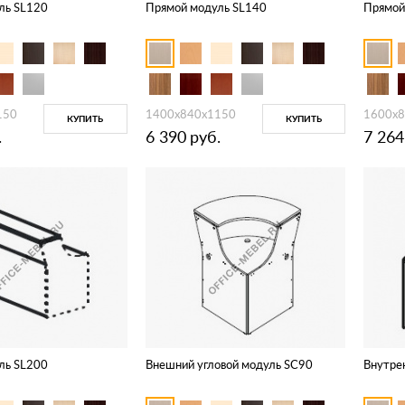
ль SL120
Прямой модуль SL140
Прямой
150
1400x840x1150
1600x
КУПИТЬ
КУПИТЬ
.
6 390
руб.
7 264
ль SL200
Внешний угловой модуль SC90
Внутре