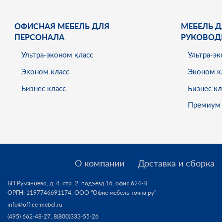
ОФИСНАЯ МЕБЕЛЬ ДЛЯ
МЕБЕЛЬ Д
ПЕРСОНАЛА
РУКОВОД
Ультра-эконом класс
Ультра-эк
Эконом класс
Эконом к
Бизнес класс
Бизнес кл
Премиум 
О компании
Доставка и сборка
БП Румянцево, д. 4, стр. 2, подъезд 16, офис 624-В.
ОРГН: 1197746691174,
ООО "Офис мебель точка ру"
info@office-mebel.ru
(495) 662-48-27
,
8(800)333-55-26