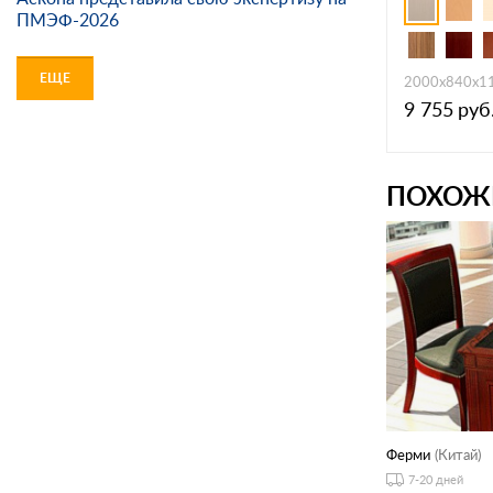
ПМЭФ-2026
ЕЩЕ
2000x840x1
9 755
руб
ПОХОЖ
Ферми
(Китай)
7-20 дней