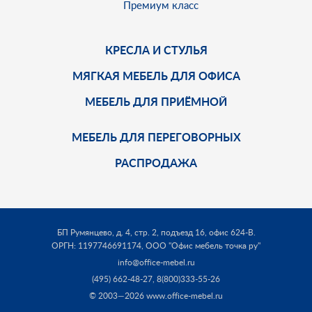
Премиум класс
КРЕСЛА И СТУЛЬЯ
МЯГКАЯ МЕБЕЛЬ ДЛЯ ОФИСА
МЕБЕЛЬ ДЛЯ ПРИЁМНОЙ
МЕБЕЛЬ ДЛЯ ПЕРЕГОВОРНЫХ
РАСПРОДАЖА
БП Румянцево, д. 4, стр. 2, подъезд 16, офис 624-В.
ОРГН: 1197746691174,
ООО "Офис мебель точка ру"
info@office-mebel.ru
(495) 662-48-27
,
8(800)333-55-26
© 2003—2026 www.office-mebel.ru